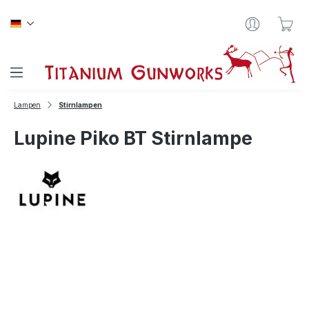
Zum Hauptinhalt springen
War
Lampen
Stirnlampen
Lupine Piko BT Stirnlampe