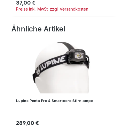
37,00 €
Regulärer Preis:
Preise inkl. MwSt. zzgl. Versandkosten
Ähnliche Artikel
Produktgalerie überspringen
Lupine Penta Pro 4 Smartcore Stirnlampe
289,00 €
Regulärer Preis: