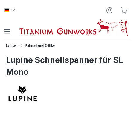
Zum Hauptinhalt springen
War
Lampen
Fahrrad und E-Bike
Lupine Schnellspanner für SL
Mono