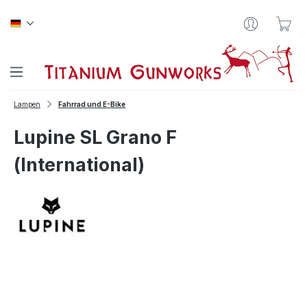
Zum Hauptinhalt springen
War
Lampen
Fahrrad und E-Bike
Lupine SL Grano F
(International)