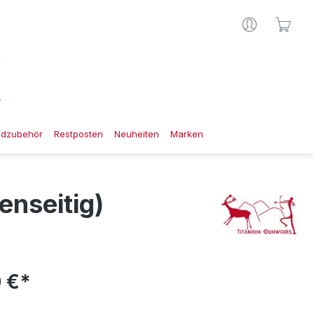
Ware
gdzubehör
Restposten
Neuheiten
Marken
nseitig)
 €*