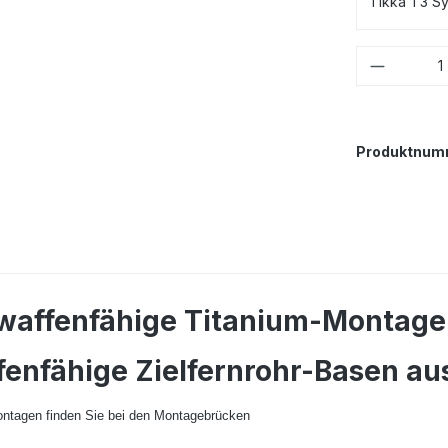
Tikka T3 S
Produkt
Produktnum
waffenfähige Titanium-Montage 
enfähige Zielfernrohr-Basen aus
Montagen finden Sie bei den Montagebrücken