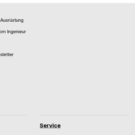
e Ausrüstung
om Ingenieur
letter
Service