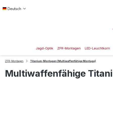
 Hauptinhalt springen
Zur Suche springen
Zur Hauptnavigation springen
Deutsch
Jagd-Optik
ZFR-Montagen
LED-Leuchtkorn
ZFR-Montagen
Titanium-Montagen (Multiwaffenfähige Montage)
Multiwaffenfähige Tita