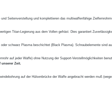
 und Seitenverstellung und komplettieren das multiwaffenfähige Zielfernroh
ertigen Titan-Legierung aus dem Vollen gefräst. Dies garantiert Zuverlässigke
al) oder schwarz Plasma beschichtet (Black Plasma). Schraubelemente sind a
ernrohr auf jeder Waffe) ohne Nutzung der Support-Verstellmöglichkeiten ben
 unserer Zeit.
ewindebohrung auf der Hülsenbrücke der Waffe angebracht werden muß (wegen 