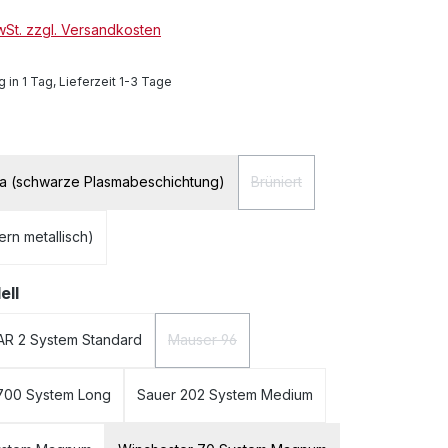
MwSt. zzgl. Versandkosten
 in 1 Tag, Lieferzeit 1-3 Tage
auswählen
ma (schwarze Plasmabeschichtung)
Brüniert
(Diese Option ist zurzeit nich
bern metallisch)
auswählen
ell
AR 2 System Standard
Mauser 96
(Diese Option ist zurzeit nicht verfügbar.)
700 System Long
Sauer 202 System Medium