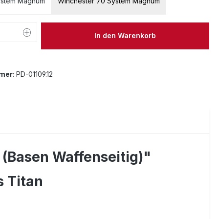
ystem Magnum
Winchester 70 System Magnum
 Anzahl: Gib den gewünschten Wert ein 
In den Warenkorb
mer:
PD-01109.12
(Basen Waffenseitig)"
 Titan