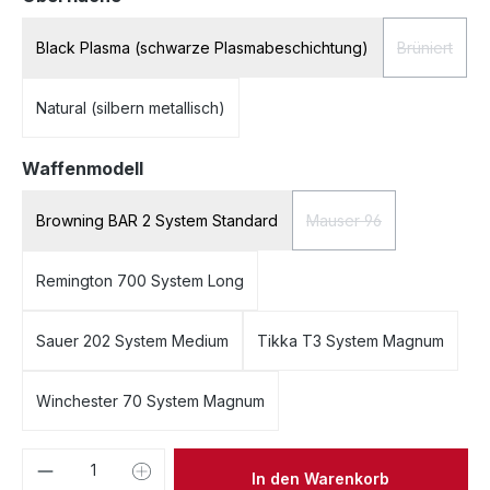
Black Plasma (schwarze Plasmabeschichtung)
Brüniert
(Diese Opt
Natural (silbern metallisch)
auswählen
Waffenmodell
Browning BAR 2 System Standard
Mauser 96
(Diese Option ist zurze
Remington 700 System Long
Sauer 202 System Medium
Tikka T3 System Magnum
Winchester 70 System Magnum
Produkt Anzahl: Gib den gewünschten We
In den Warenkorb