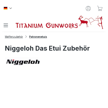
Zum Hauptinhalt springen
War
Waffenzubehör
Patronenetuis
Niggeloh Das Etui Zubehör