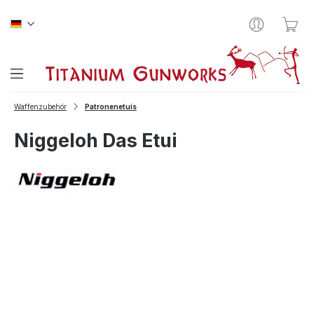
Zum Hauptinhalt springen
War
Waffenzubehör
Patronenetuis
Niggeloh Das Etui