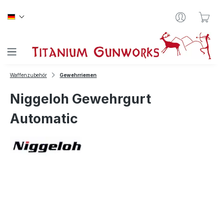
Zum Hauptinhalt springen
War
Waffenzubehör
Gewehrriemen
Niggeloh Gewehrgurt
Automatic