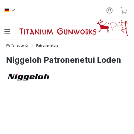
Zum Hauptinhalt springen
War
Waffenzubehör
Patronenetuis
Niggeloh Patronenetui Loden