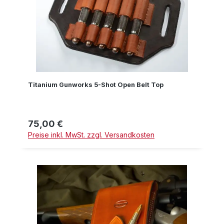
Titanium Gunworks 5-Shot Open Belt Top
75,00 €
Regulärer Preis:
Preise inkl. MwSt. zzgl. Versandkosten