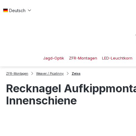
 Hauptinhalt springen
Zur Suche springen
Zur Hauptnavigation springen
Deutsch
Jagd-Optik
ZFR-Montagen
LED-Leuchtkorn
ZFR-Montagen
Weaver / Picatinny
Zeiss
Recknagel Aufkippmontag
Innenschiene