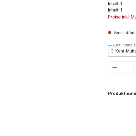
Inhalt:
1
Inhalt:
1
Preise inkl. 
Versandfertig
Ausführung 
Produkt
Produktnum