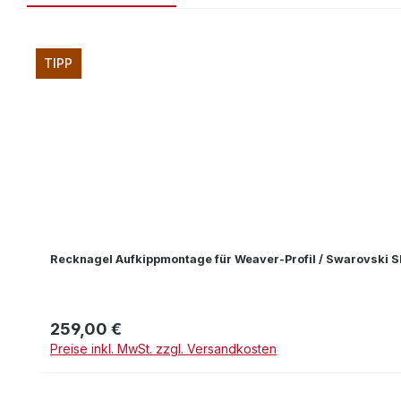
Produktgalerie überspringen
TIPP
Recknagel Aufkippmontage für Weaver-Profil / Swarovski 
259,00 €
Regulärer Preis:
Preise inkl. MwSt. zzgl. Versandkosten