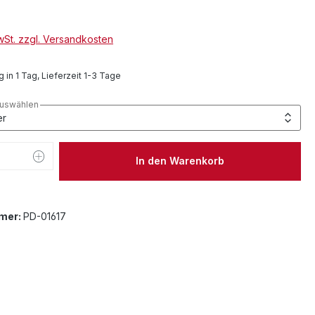
MwSt. zzgl. Versandkosten
 in 1 Tag, Lieferzeit 1-3 Tage
auswählen
 Anzahl: Gib den gewünschten Wert ein 
In den Warenkorb
mer:
PD-01617