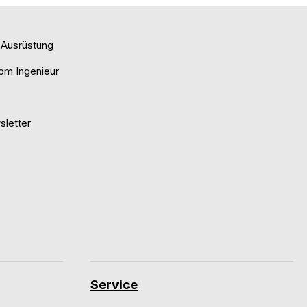
e Ausrüstung
om Ingenieur
letter
Service