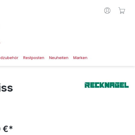
Ware
gdzubehör
Restposten
Neuheiten
Marken
iss
 €*