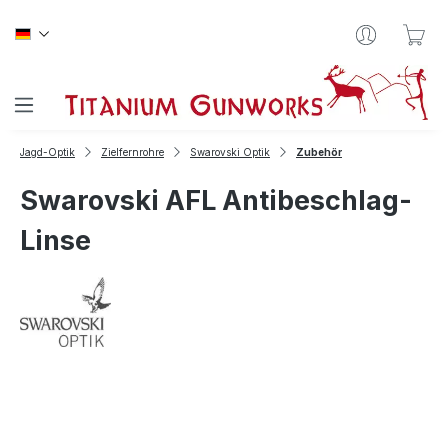
Zum Hauptinhalt springen
War
Jagd-Optik
Zielfernrohre
Swarovski Optik
Zubehör
Swarovski AFL Antibeschlag-
Linse