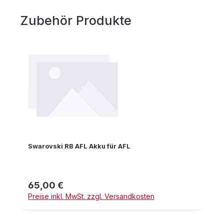
Zubehör Produkte
Produktgalerie überspringen
Swarovski RB AFL Akku für AFL
65,00 €
Regulärer Preis:
Preise inkl. MwSt. zzgl. Versandkosten