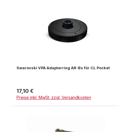
Swarovski VPA Adapterring AR-Bs für CL Pocket
17,10 €
Regulärer Preis:
Preise inkl. MwSt. zzgl. Versandkosten