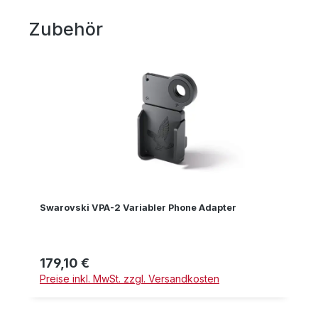
Zubehör
Produktgalerie überspringen
Swarovski VPA-2 Variabler Phone Adapter
179,10 €
Regulärer Preis:
Preise inkl. MwSt. zzgl. Versandkosten