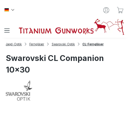
Zum Hauptinhalt springen
War
Jagd-Optik
Ferngläser
Swarovski Optik
CL-Ferngläser
Swarovski CL Companion
10x30