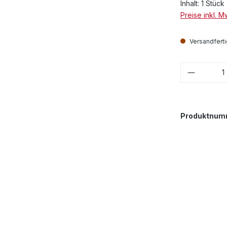
Inhalt:
1 Stück
Preise inkl. 
Versandfertig
Produkt
Produktnum