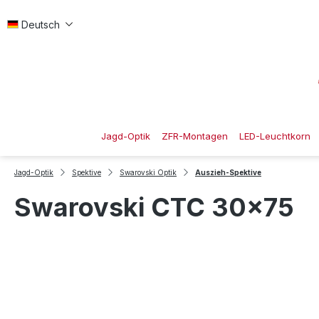
 Hauptinhalt springen
Zur Suche springen
Zur Hauptnavigation springen
Deutsch
Jagd-Optik
ZFR-Montagen
LED-Leuchtkorn
Jagd-Optik
Spektive
Swarovski Optik
Auszieh-Spektive
Swarovski CTC 30x75