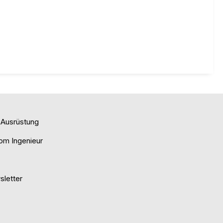
e Ausrüstung
om Ingenieur
letter