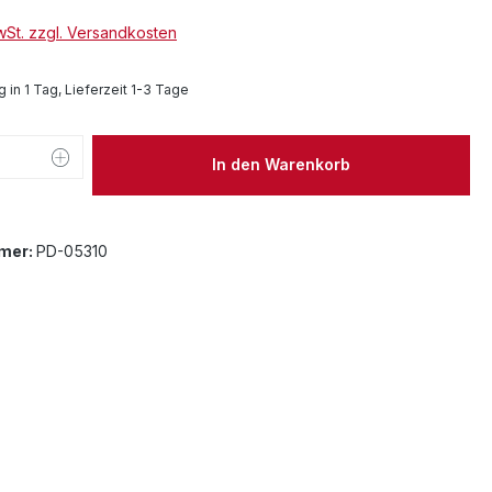
MwSt. zzgl. Versandkosten
 in 1 Tag, Lieferzeit 1-3 Tage
 Anzahl: Gib den gewünschten Wert ein 
In den Warenkorb
mer:
PD-05310