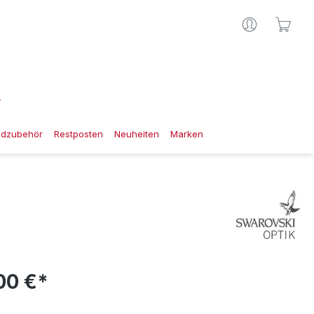
Ware
gdzubehör
Restposten
Neuheiten
Marken
00 €*