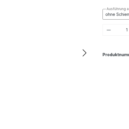
Ausführung 
Produkt
Produktnum