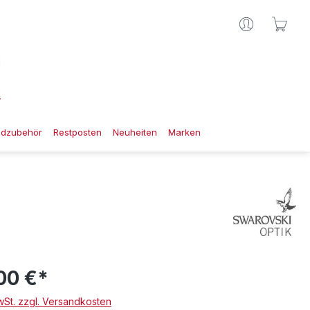
Ware
gdzubehör
Restposten
Neuheiten
Marken
00 €*
MwSt. zzgl. Versandkosten