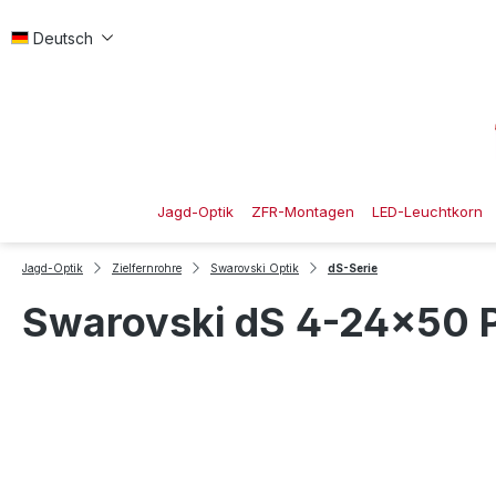
 Hauptinhalt springen
Zur Suche springen
Zur Hauptnavigation springen
Deutsch
Jagd-Optik
ZFR-Montagen
LED-Leuchtkorn
Jagd-Optik
Zielfernrohre
Swarovski Optik
dS-Serie
Swarovski dS 4-24x50 