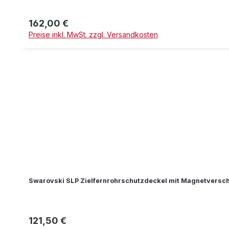
162,00 €
Regulärer Preis:
Preise inkl. MwSt. zzgl. Versandkosten
Swarovski SLP Zielfernrohrschutzdeckel mit Magnetversc
121,50 €
Regulärer Preis: