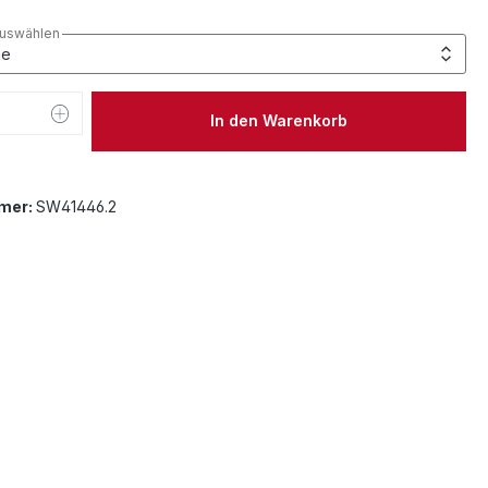
auswählen
 Anzahl: Gib den gewünschten Wert ein 
In den Warenkorb
mer:
SW41446.2