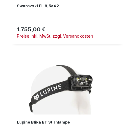
Swarovski EL 8,5x42
1.755,00 €
Regulärer Preis:
Preise inkl. MwSt. zzgl. Versandkosten
Lupine Blika BT Stirnlampe