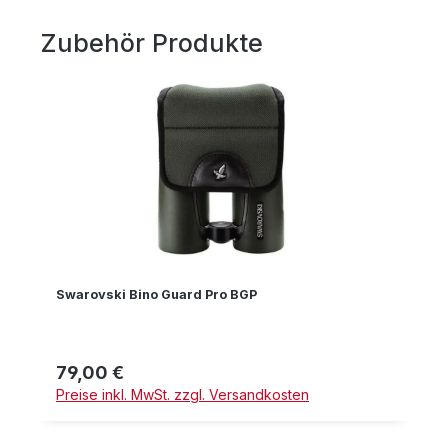
Zubehör Produkte
Produktgalerie überspringen
Swarovski Bino Guard Pro BGP
79,00 €
Regulärer Preis:
Preise inkl. MwSt. zzgl. Versandkosten