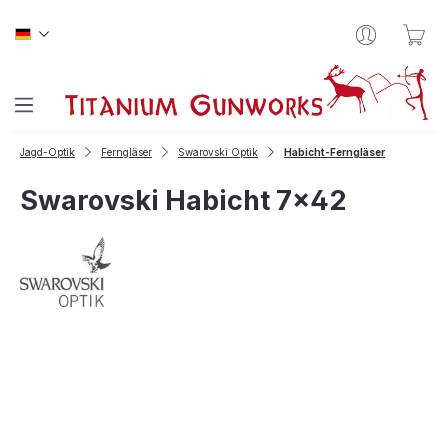
Zum Hauptinhalt springen
War
Jagd-Optik
Ferngläser
Swarovski Optik
Habicht-Ferngläser
Swarovski Habicht 7x42