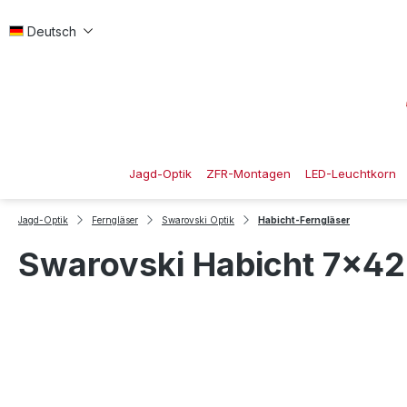
 Hauptinhalt springen
Zur Suche springen
Zur Hauptnavigation springen
Deutsch
Jagd-Optik
ZFR-Montagen
LED-Leuchtkorn
Jagd-Optik
Ferngläser
Swarovski Optik
Habicht-Ferngläser
Swarovski Habicht 7x42