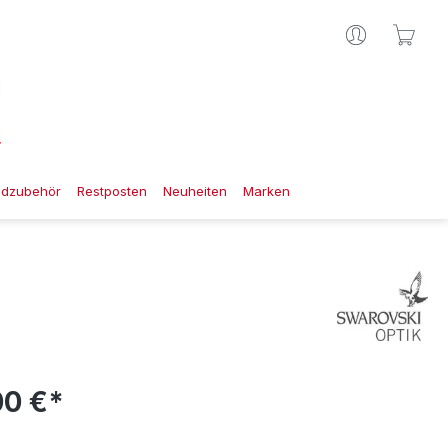
Ware
gdzubehör
Restposten
Neuheiten
Marken
00 €*