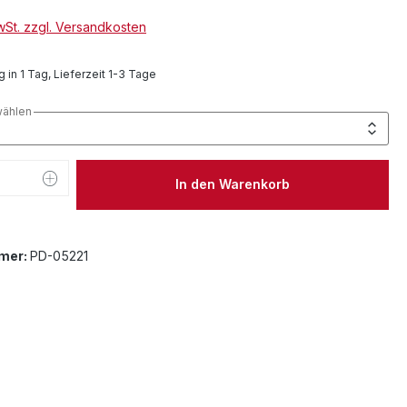
MwSt. zzgl. Versandkosten
 in 1 Tag, Lieferzeit 1-3 Tage
wählen
 Anzahl: Gib den gewünschten Wert ein 
In den Warenkorb
mer:
PD-05221