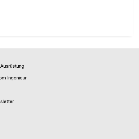
e Ausrüstung
om Ingenieur
letter