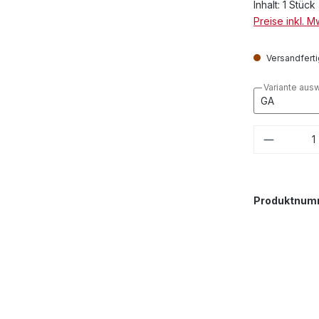
Inhalt:
1 Stück
Preise inkl. 
Versandfertig
Variante aus
Produkt
Produktnum