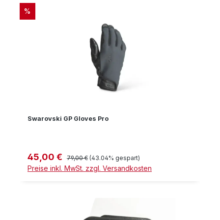
RABATT
%
Swarovski GP Gloves Pro
45,00 €
Verkaufspreis:
Regulärer Preis:
79,00 €
(43.04% gespart)
Preise inkl. MwSt. zzgl. Versandkosten