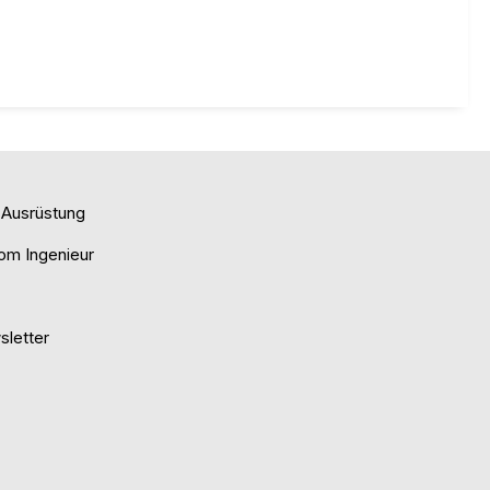
e Ausrüstung
om Ingenieur
letter