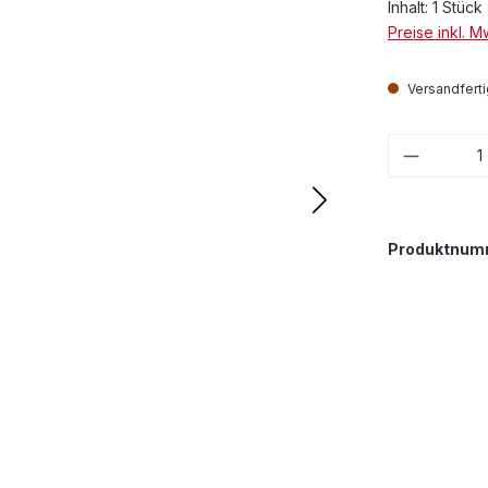
Inhalt:
1 Stück
Preise inkl. 
Versandfertig
Produkt
Produktnum