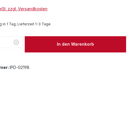
MwSt. zzgl. Versandkosten
 in 1 Tag, Lieferzeit 1-3 Tage
 Anzahl: Gib den gewünschten Wert ein 
In den Warenkorb
mer:
IPD-02198