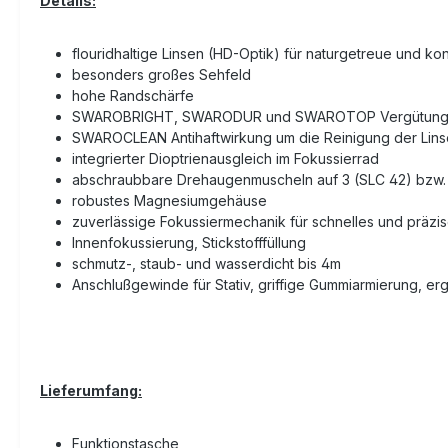
Details:
flouridhaltige Linsen (HD-Optik) für naturgetreue und kon
besonders großes Sehfeld
hohe Randschärfe
SWAROBRIGHT, SWARODUR und SWAROTOP Vergütun
SWAROCLEAN Antihaftwirkung um die Reinigung der Linse
integrierter Dioptrienausgleich im Fokussierrad
abschraubbare Drehaugenmuscheln auf 3 (SLC 42) bzw. 4 
robustes Magnesiumgehäuse
zuverlässige Fokussiermechanik für schnelles und präzis
Innenfokussierung, Stickstofffüllung
schmutz-, staub- und wasserdicht bis 4m
Anschlußgewinde für Stativ, griffige Gummiarmierung, e
Lieferumfang:
Funktionstasche