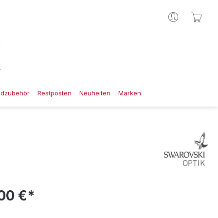
Ware
gdzubehör
Restposten
Neuheiten
Marken
00 €*