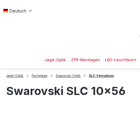
 Hauptinhalt springen
Zur Suche springen
Zur Hauptnavigation springen
Deutsch
Jagd-Optik
ZFR-Montagen
LED-Leuchtkorn
Jagd-Optik
Ferngläser
Swarovski Optik
SLC-Ferngläser
Swarovski SLC 10x56