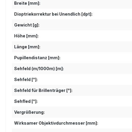
Breite [mm]:
Dioptriekorrektur bei Unendlich [dpt]:
Gewicht [g]:
Höhe [mm]:
Länge [mm]:
Pupillendistanz [mm]:
Sehfeld (m/1000m) [m]:
Sehfeld [°]:
Sehfeld für Brillenträger [°]:
Sehfled [°]:
Vergrößerung:
Wirksamer Objektivdurchmesser [mm]: