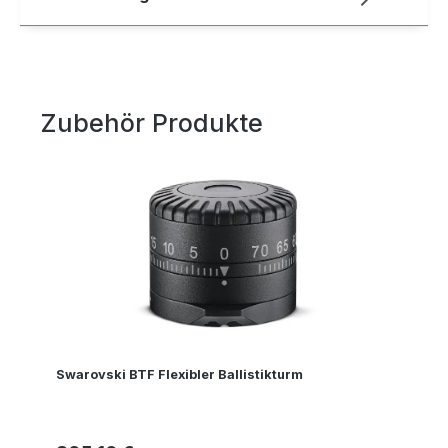
Zubehör Produkte
Produktgalerie überspringen
Swarovski BTF Flexibler Ballistikturm