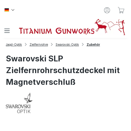
Zum Hauptinhalt springen
War
Jagd-Optik
Zielfernrohre
Swarovski Optik
Zubehör
Swarovski SLP
Zielfernrohrschutzdeckel mit
Magnetverschluß