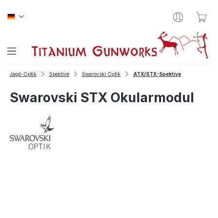
Zum Hauptinhalt springen
War
Jagd-Optik
Spektive
Swarovski Optik
ATX/STX-Spektive
Swarovski STX Okularmodul