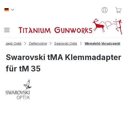
Zum Hauptinhalt springen
War
Jagd-Optik
Zielfernrohre
Swarovski Optik
Wärmebild-Vorsatzgerät
Swarovski tMA Klemmadapter
für tM 35