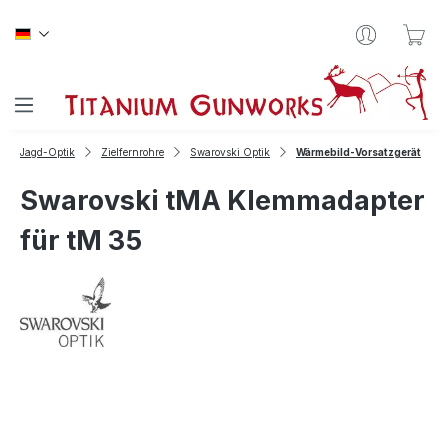
Zum Hauptinhalt springen
War
Jagd-Optik
Zielfernrohre
Swarovski Optik
Wärmebild-Vorsatzgerät
Swarovski tMA Klemmadapter
für tM 35