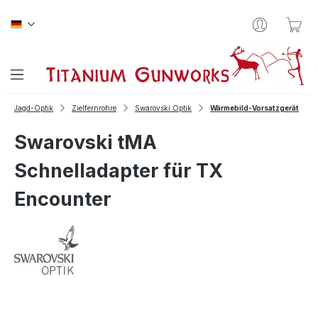
Zum Hauptinhalt springen
War
Jagd-Optik
Zielfernrohre
Swarovski Optik
Wärmebild-Vorsatzgerät
Swarovski tMA
Schnelladapter für TX
Encounter