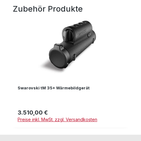
Zubehör Produkte
Produktgalerie überspringen
Swarovski tM 35+ Wärmebildgerät
3.510,00 €
Regulärer Preis:
Preise inkl. MwSt. zzgl. Versandkosten