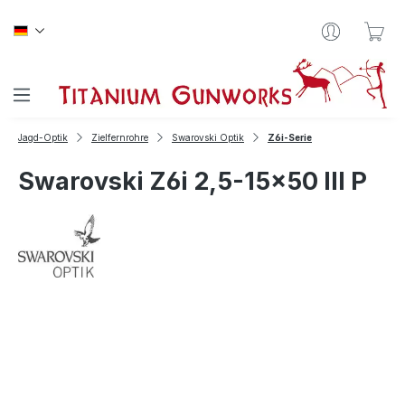
Zum Hauptinhalt springen
War
Jagd-Optik
Zielfernrohre
Swarovski Optik
Z6i-Serie
Swarovski Z6i 2,5-15x50 III P