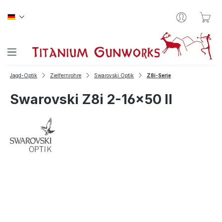
Zum Hauptinhalt springen
War
Jagd-Optik
Zielfernrohre
Swarovski Optik
Z8i-Serie
Swarovski Z8i 2-16x50 II