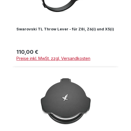
Swarovski TL Throw Lever - für Z8i, Z6(i) und X5(i)
110,00 €
Regulärer Preis:
Preise inkl. MwSt. zzgl. Versandkosten