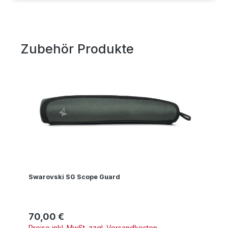
Zubehör Produkte
Produktgalerie überspringen
Swarovski SG Scope Guard
70,00 €
Regulärer Preis:
Preise inkl. MwSt. zzgl. Versandkosten