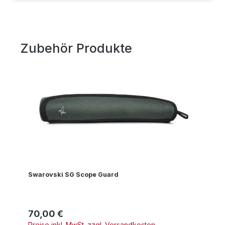
Zubehör Produkte
Produktgalerie überspringen
Swarovski SG Scope Guard
70,00 €
Regulärer Preis:
Preise inkl. MwSt. zzgl. Versandkosten