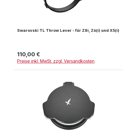
Swarovski TL Throw Lever - für Z8i, Z6(i) und X5(i)
110,00 €
Regulärer Preis:
Preise inkl. MwSt. zzgl. Versandkosten