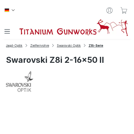
Zum Hauptinhalt springen
War
Jagd-Optik
Zielfernrohre
Swarovski Optik
Z8i-Serie
Swarovski Z8i 2-16x50 II