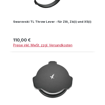
Swarovski TL Throw Lever - für Z8i, Z6(i) und X5(i)
110,00 €
Regulärer Preis:
Preise inkl. MwSt. zzgl. Versandkosten