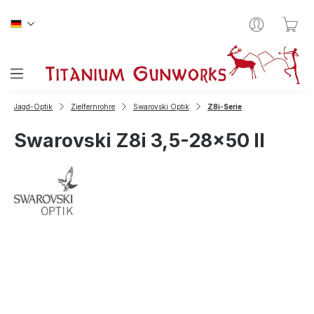
Zum Hauptinhalt springen
War
Jagd-Optik
Zielfernrohre
Swarovski Optik
Z8i-Serie
Swarovski Z8i 3,5-28x50 II