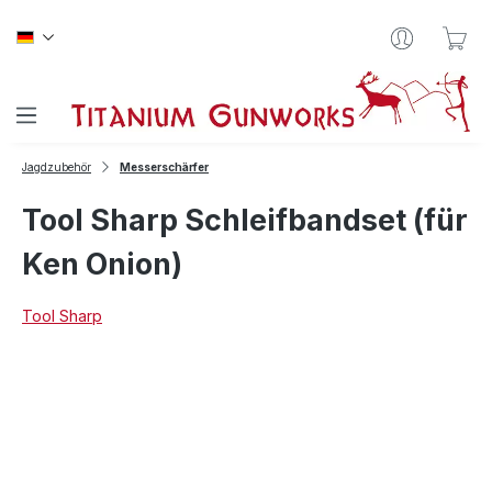
Zum Hauptinhalt springen
War
Jagdzubehör
Messerschärfer
Tool Sharp Schleifbandset (für
Ken Onion)
Tool Sharp