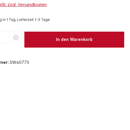
MwSt. zzgl. Versandkosten
 in 1 Tag, Lieferzeit 1-3 Tage
 Anzahl: Gib den gewünschten Wert ein 
In den Warenkorb
mer:
SW40775