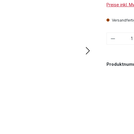
Preise inkl. 
Versandfertig
Produkt
Produktnum