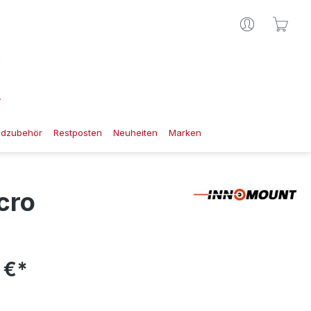
Ware
gdzubehör
Restposten
Neuheiten
Marken
cro
 €*