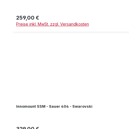
259,00 €
Regulärer Preis:
Preise inkl. MwSt. zzgl. Versandkosten
Innomount SSM - Sauer 404 - Swarovski
329,00 €
Regulärer Preis: