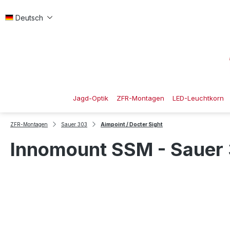
 Hauptinhalt springen
Zur Suche springen
Zur Hauptnavigation springen
Deutsch
Jagd-Optik
ZFR-Montagen
LED-Leuchtkorn
ZFR-Montagen
Sauer 303
Aimpoint / Docter Sight
Innomount SSM - Sauer 3