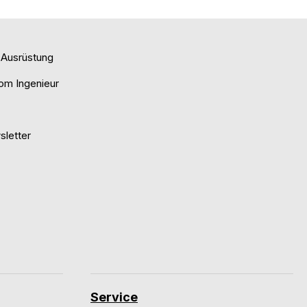
e Ausrüstung
om Ingenieur
letter
Service