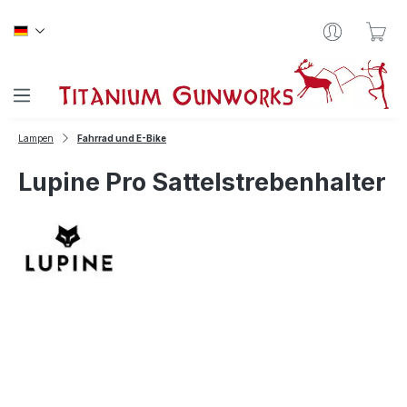
Zum Hauptinhalt springen
War
Lampen
Fahrrad und E-Bike
Lupine Pro Sattelstrebenhalter