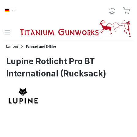
Zum Hauptinhalt springen
War
Lampen
Fahrrad und E-Bike
Lupine Rotlicht Pro BT
International (Rucksack)