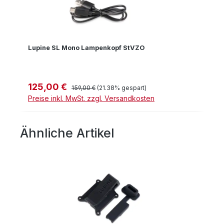
Lupine SL Mono Lampenkopf StVZO
125,00 €
Verkaufspreis:
Regulärer Preis:
159,00 €
(21.38% gespart)
Preise inkl. MwSt. zzgl. Versandkosten
Ähnliche Artikel
Produktgalerie überspringen