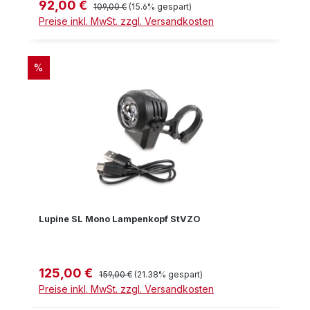
92,00 €
Verkaufspreis:
Regulärer Preis:
109,00 €
(15.6% gespart)
Preise inkl. MwSt. zzgl. Versandkosten
RABATT
%
Lupine SL Mono Lampenkopf StVZO
125,00 €
Verkaufspreis:
Regulärer Preis:
159,00 €
(21.38% gespart)
Preise inkl. MwSt. zzgl. Versandkosten