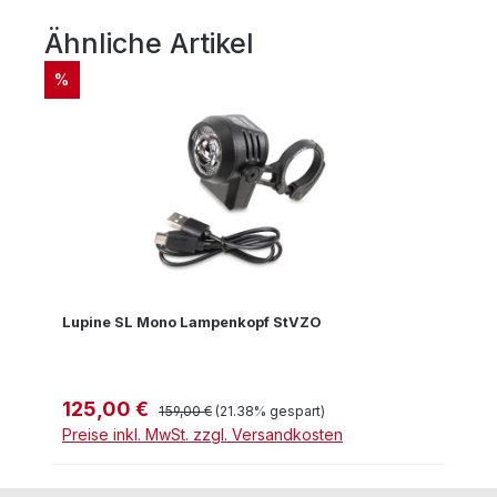
Ähnliche Artikel
Produktgalerie überspringen
RABATT
%
Lupine SL Mono Lampenkopf StVZO
125,00 €
Verkaufspreis:
Regulärer Preis:
159,00 €
(21.38% gespart)
Preise inkl. MwSt. zzgl. Versandkosten