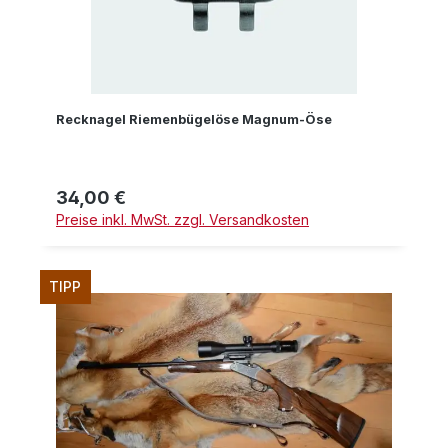
Recknagel Riemenbügelöse Magnum-Öse
34,00 €
Regulärer Preis:
Preise inkl. MwSt. zzgl. Versandkosten
TIPP