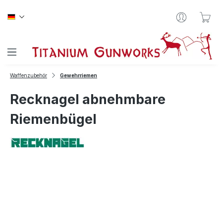
Zum Hauptinhalt springen
War
Waffenzubehör
Gewehrriemen
Recknagel abnehmbare
Riemenbügel