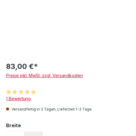
83,00 €*
Preise inkl. MwSt. zzgl. Versandkosten
Durchschnittliche Bewertung von 5 von 5 Sternen
1 Bewertung
Versandfertig in 3 Tagen, Lieferzeit 1-3 Tage
auswählen
Breite