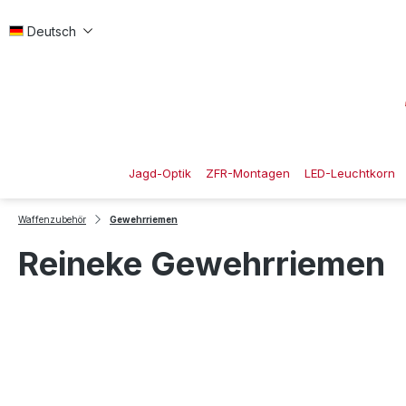
 Hauptinhalt springen
Zur Suche springen
Zur Hauptnavigation springen
Deutsch
Jagd-Optik
ZFR-Montagen
LED-Leuchtkorn
Waffenzubehör
Gewehrriemen
Reineke Gewehrriemen