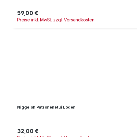
59,00 €
Regulärer Preis:
Preise inkl. MwSt. zzgl. Versandkosten
Niggeloh Patronenetui Loden
32,00 €
Regulärer Preis: