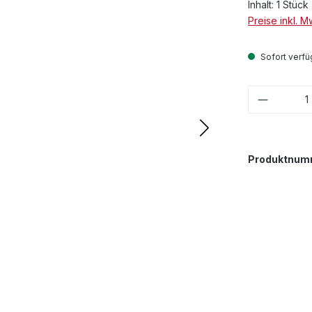
Inhalt:
1 Stück
Preise inkl. 
Sofort verfüg
Produkt
Produktnum