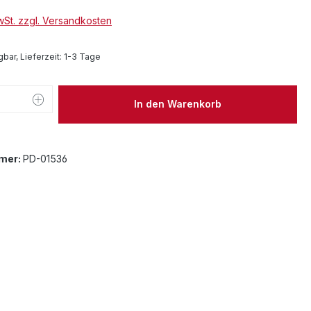
MwSt. zzgl. Versandkosten
bar, Lieferzeit: 1-3 Tage
 Anzahl: Gib den gewünschten Wert ein 
In den Warenkorb
mer:
PD-01536