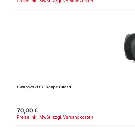
Preise inkl. MwSt. zzgl. Versandkosten
Swarovski SG Scope Guard
70,00 €
Regulärer Preis:
Preise inkl. MwSt. zzgl. Versandkosten