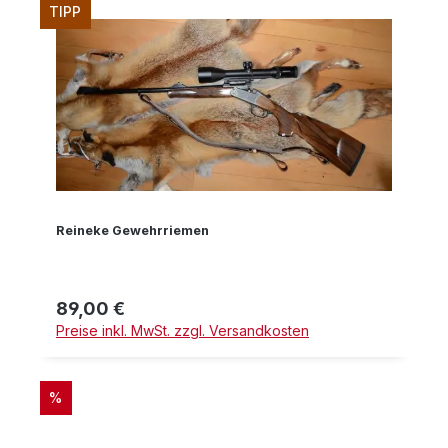
TIPP
Reineke Gewehrriemen
89,00 €
Regulärer Preis:
Preise inkl. MwSt. zzgl. Versandkosten
RABATT
%