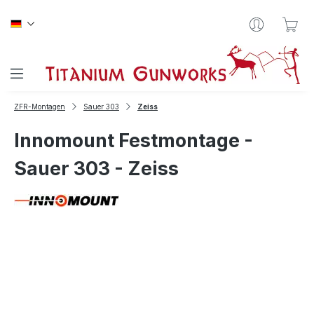
Zum Hauptinhalt springen
War
ZFR-Montagen
Sauer 303
Zeiss
Innomount Festmontage -
Sauer 303 - Zeiss