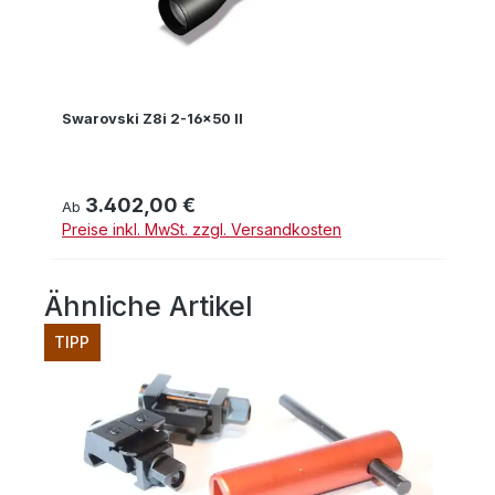
Swarovski Z8i 2-16x50 II
3.402,00 €
Regulärer Preis:
Ab
Preise inkl. MwSt. zzgl. Versandkosten
Ähnliche Artikel
Produktgalerie überspringen
TIPP