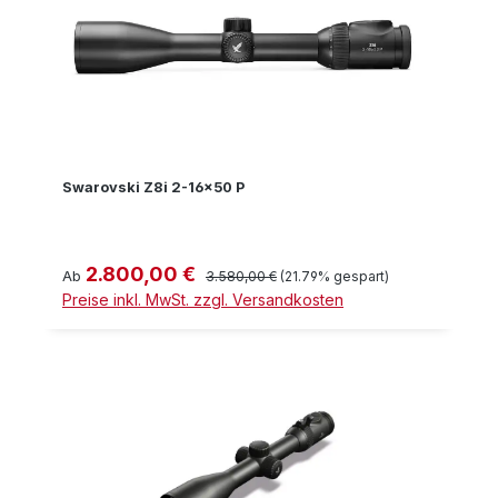
Swarovski Z8i 2-16x50 P
2.800,00 €
Verkaufspreis:
Regulärer Preis:
Ab
3.580,00 €
(21.79% gespart)
Preise inkl. MwSt. zzgl. Versandkosten