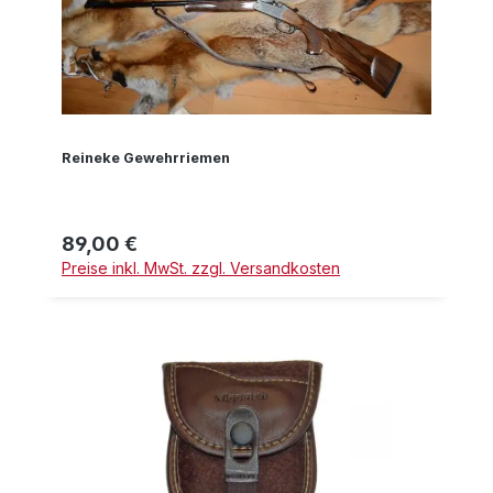
Reineke Gewehrriemen
89,00 €
Regulärer Preis:
Preise inkl. MwSt. zzgl. Versandkosten