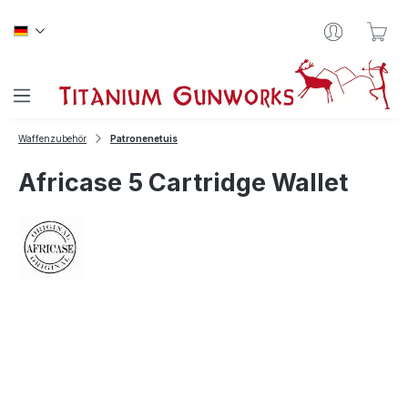
Zum Hauptinhalt springen
War
Waffenzubehör
Patronenetuis
Africase 5 Cartridge Wallet