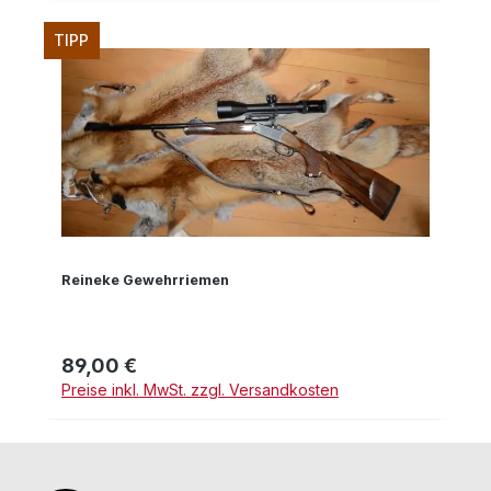
TIPP
Reineke Gewehrriemen
89,00 €
Regulärer Preis:
Preise inkl. MwSt. zzgl. Versandkosten