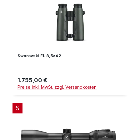
Swarovski EL 8,5x42
1.755,00 €
Regulärer Preis:
Preise inkl. MwSt. zzgl. Versandkosten
RABATT
%