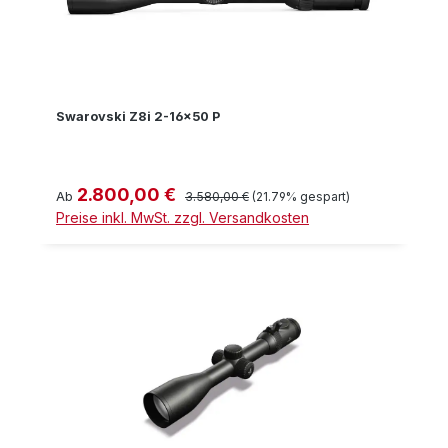
Swarovski Z8i 2-16x50 P
2.800,00 €
Verkaufspreis:
Regulärer Preis:
Ab
3.580,00 €
(21.79% gespart)
Preise inkl. MwSt. zzgl. Versandkosten