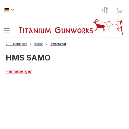
Zum Hauptinhalt springen
War
ZFR-Montagen
Blaser
Swarovski
HMS SAMO
Henneberger