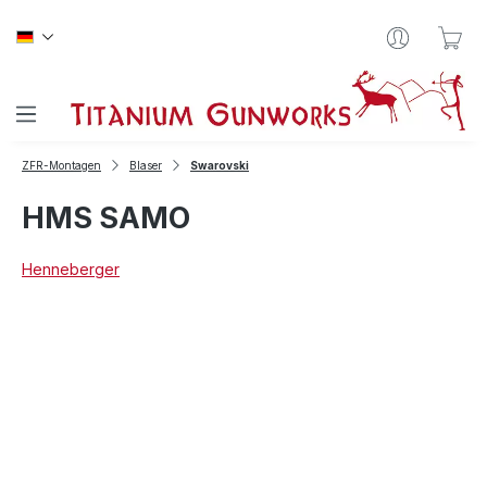
Zum Hauptinhalt springen
War
ZFR-Montagen
Blaser
Swarovski
HMS SAMO
Henneberger