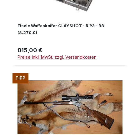
Eisele Waffenkoffer CLAYSHOT - R 93 - R8
(8.270.0)
815,00 €
Regulärer Preis:
Preise inkl. MwSt. zzgl. Versandkosten
TIPP