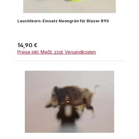
Leuchtkorn-Einsatz Neongrün für Blaser R93
14,90 €
Regulärer Preis:
Preise inkl. MwSt. zzgl. Versandkosten