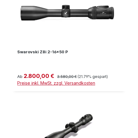
Swarovski Z8i 2-16x50 P
2.800,00 €
Verkaufspreis:
Regulärer Preis:
Ab
3.580,00 €
(21.79% gespart)
Preise inkl. MwSt. zzgl. Versandkosten