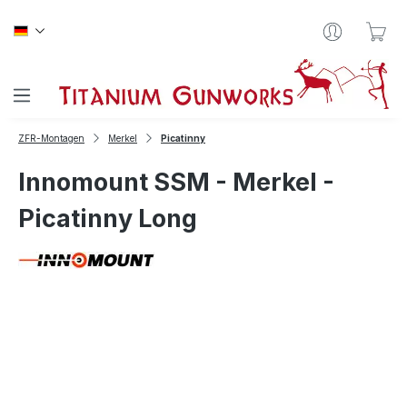
Zum Hauptinhalt springen
War
ZFR-Montagen
Merkel
Picatinny
Innomount SSM - Merkel -
Picatinny Long