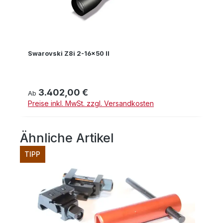
Swarovski Z8i 2-16x50 II
3.402,00 €
Regulärer Preis:
Ab
Preise inkl. MwSt. zzgl. Versandkosten
Ähnliche Artikel
Produktgalerie überspringen
TIPP