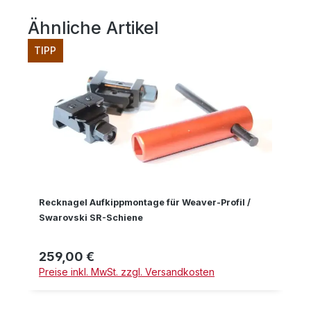
Ähnliche Artikel
Produktgalerie überspringen
TIPP
Recknagel Aufkippmontage für Weaver-Profil /
Swarovski SR-Schiene
259,00 €
Regulärer Preis:
Preise inkl. MwSt. zzgl. Versandkosten