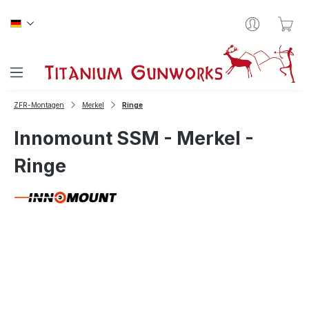
Zum Hauptinhalt springen
War
ZFR-Montagen
Merkel
Ringe
Innomount SSM - Merkel -
Ringe