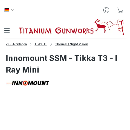
Zum Hauptinhalt springen
War
ZFR-Montagen
Tikka T3
Thermal / Night Vision
Innomount SSM - Tikka T3 - I
Ray Mini