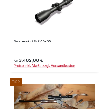
Swarovski Z8i 2-16x50 II
3.402,00 €
Regulärer Preis:
Ab
Preise inkl. MwSt. zzgl. Versandkosten
TIPP