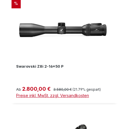
RABATT
%
Swarovski Z8i 2-16x50 P
2.800,00 €
Verkaufspreis:
Regulärer Preis:
Ab
3.580,00 €
(21.79% gespart)
Preise inkl. MwSt. zzgl. Versandkosten