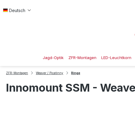
 Hauptinhalt springen
Zur Suche springen
Zur Hauptnavigation springen
Deutsch
Jagd-Optik
ZFR-Montagen
LED-Leuchtkorn
ZFR-Montagen
Weaver / Picatinny
Ringe
Innomount SSM - Weaver/