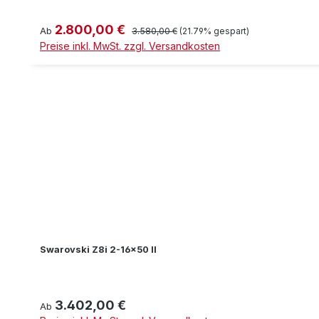
2.800,00 €
Verkaufspreis:
Regulärer Preis:
Ab
3.580,00 €
(21.79% gespart)
Preise inkl. MwSt. zzgl. Versandkosten
Swarovski Z8i 2-16x50 II
3.402,00 €
Regulärer Preis:
Ab