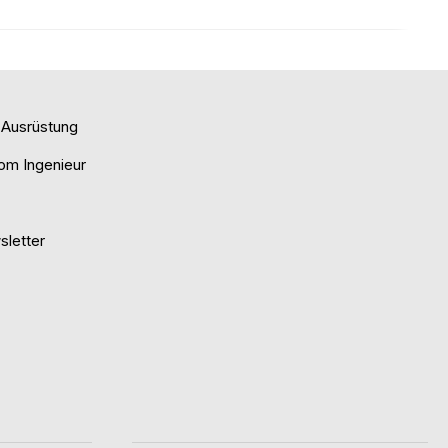
e Ausrüstung
om Ingenieur
letter