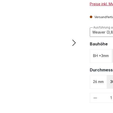
Preise inkl. 
Versandfertig
Ausführung 
au
Bauhöhe
BH +3mm
Durchmess
26 mm
3
Produkt