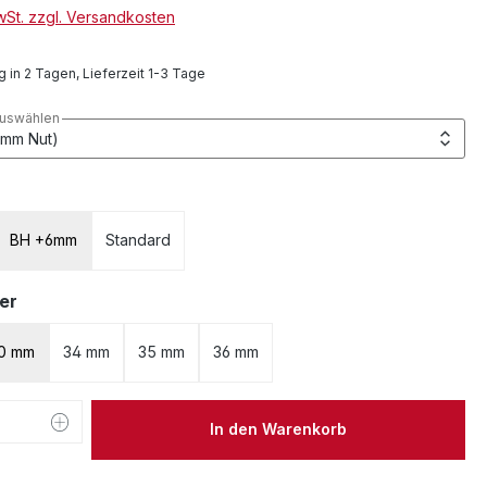
MwSt. zzgl. Versandkosten
 in 2 Tagen, Lieferzeit 1-3 Tage
auswählen
swählen
BH +6mm
Standard
auswählen
er
0 mm
34 mm
35 mm
36 mm
 Anzahl: Gib den gewünschten Wert ein 
In den Warenkorb