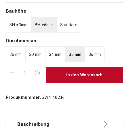
auswählen
Bauhöhe
BH +3mm
BH +6mm
Standard
auswählen
Durchmesser
26 mm
30 mm
34 mm
35 mm
36 mm
Produkt Anzahl: Gib den gewünschten We
In den Warenkorb
Produktnummer:
SW41482.14
Beschreibung