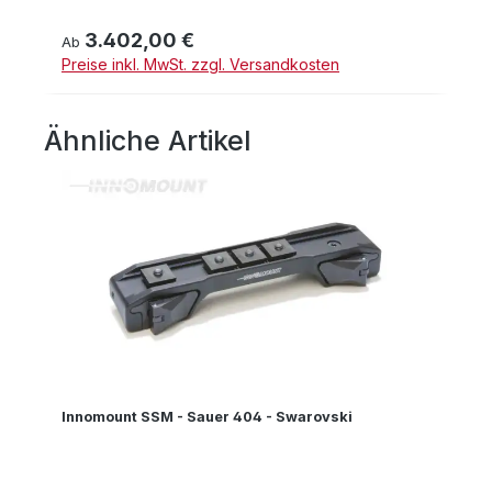
3.402,00 €
Regulärer Preis:
Ab
Preise inkl. MwSt. zzgl. Versandkosten
Ähnliche Artikel
Produktgalerie überspringen
Innomount SSM - Sauer 404 - Swarovski