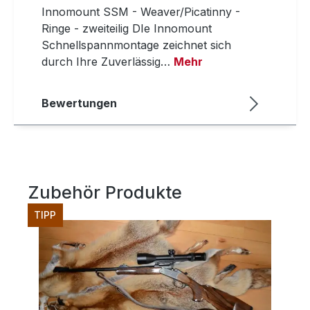
Innomount SSM - Weaver/Picatinny -
Ringe - zweiteilig DIe Innomount
Schnellspannmontage zeichnet sich
durch Ihre Zuverlässig…
Mehr
Bewertungen
Zubehör Produkte
Produktgalerie überspringen
TIPP