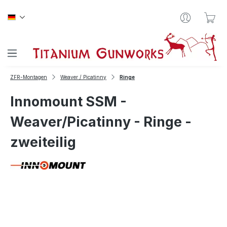
Zum Hauptinhalt springen
War
ZFR-Montagen
Weaver / Picatinny
Ringe
Innomount SSM -
Weaver/Picatinny - Ringe -
zweiteilig