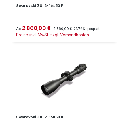
Swarovski Z8i 2-16x50 P
2.800,00 €
Verkaufspreis:
Regulärer Preis:
Ab
3.580,00 €
(21.79% gespart)
Preise inkl. MwSt. zzgl. Versandkosten
Swarovski Z8i 2-16x50 II