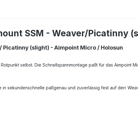
ount SSM - Weaver/Picatinny (sl
icatinny (slight) - Aimpoint Micro / Holosun
as Rotpunkt selbst. Die Schnellspannmontage paßt für das Aimpoint M
e in sekundenschnelle paßgenau und zuverlässig fest auf derr Wea