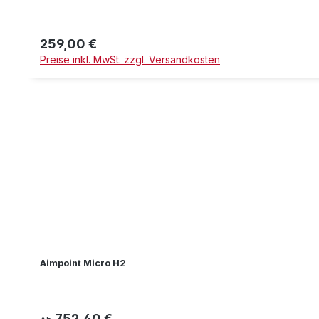
259,00 €
Regulärer Preis:
Preise inkl. MwSt. zzgl. Versandkosten
Aimpoint Micro H2
752,40 €
Regulärer Preis: