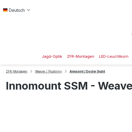
 Hauptinhalt springen
Zur Suche springen
Zur Hauptnavigation springen
Deutsch
Jagd-Optik
ZFR-Montagen
LED-Leuchtkorn
ZFR-Montagen
Weaver / Picatinny
Aimpoint / Docter Sight
Innomount SSM - Weaver/