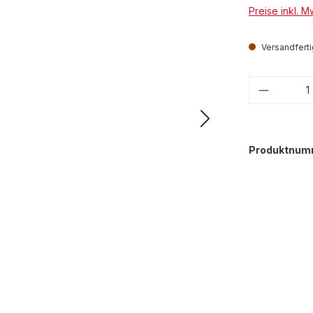
Preise inkl. 
Versandfertig
Produkt
Produktnum