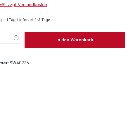
MwSt. zzgl. Versandkosten
 in 1 Tag, Lieferzeit 1-3 Tage
 Anzahl: Gib den gewünschten Wert ein 
In den Warenkorb
mer:
SW40736