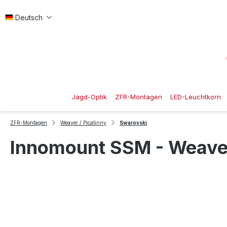
 Hauptinhalt springen
Zur Suche springen
Zur Hauptnavigation springen
Deutsch
Jagd-Optik
ZFR-Montagen
LED-Leuchtkorn
ZFR-Montagen
Weaver / Picatinny
Swarovski
Innomount SSM - Weaver