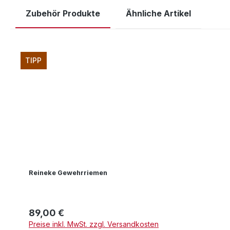
Zubehör Produkte
Ähnliche Artikel
Produktgalerie überspringen
TIPP
Reineke Gewehrriemen
89,00 €
Regulärer Preis:
Preise inkl. MwSt. zzgl. Versandkosten