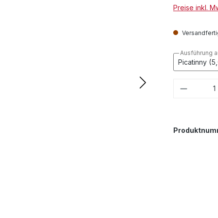
Preise inkl. 
Versandfertig
Ausführung 
Produkt
Produktnum