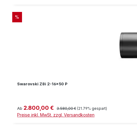
RABATT
%
Swarovski Z8i 2-16x50 P
2.800,00 €
Verkaufspreis:
Regulärer Preis:
Ab
3.580,00 €
(21.79% gespart)
Preise inkl. MwSt. zzgl. Versandkosten