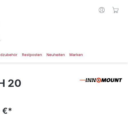
Ware
gdzubehör
Restposten
Neuheiten
Marken
H 20
 €*