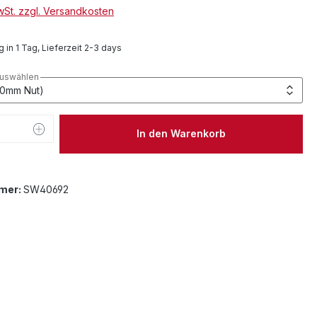
MwSt. zzgl. Versandkosten
 in 1 Tag, Lieferzeit 2-3 days
auswählen
 Anzahl: Gib den gewünschten Wert ein 
In den Warenkorb
mer:
SW40692