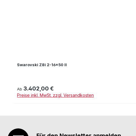
Swarovski Z8i 2-16x50 II
3.402,00 €
Regulärer Preis:
Ab
Preise inkl. MwSt. zzgl. Versandkosten
Für den Newsletter anmelden