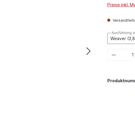
Preise inkl. 
Versandfertig
Ausführung 
Produkt
Produktnum