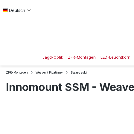
 Hauptinhalt springen
Zur Suche springen
Zur Hauptnavigation springen
Deutsch
Jagd-Optik
ZFR-Montagen
LED-Leuchtkorn
ZFR-Montagen
Weaver / Picatinny
Swarovski
Innomount SSM - Weaver