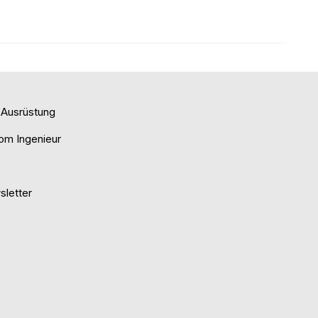
e Ausrüstung
om Ingenieur
letter