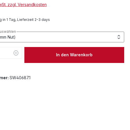
MwSt. zzgl. Versandkosten
 in 1 Tag, Lieferzeit 2-3 days
auswählen
 Anzahl: Gib den gewünschten Wert ein 
In den Warenkorb
mer:
SW40687.1