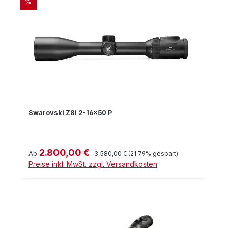
RABATT
%
Swarovski Z8i 2-16x50 P
2.800,00 €
Verkaufspreis:
Regulärer Preis:
Ab
3.580,00 €
(21.79% gespart)
Preise inkl. MwSt. zzgl. Versandkosten