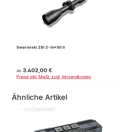
Swarovski Z8i 2-16x50 II
3.402,00 €
Regulärer Preis:
Ab
Preise inkl. MwSt. zzgl. Versandkosten
Ähnliche Artikel
Produktgalerie überspringen