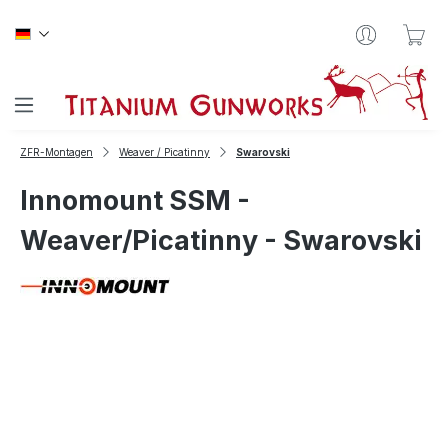
Zum Hauptinhalt springen
War
ZFR-Montagen
Weaver / Picatinny
Swarovski
Innomount SSM -
Weaver/Picatinny - Swarovski