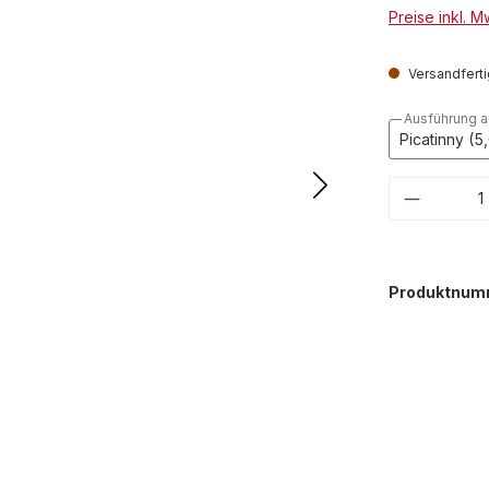
Preise inkl. 
Versandfertig
Ausführung 
Produkt
Produktnum