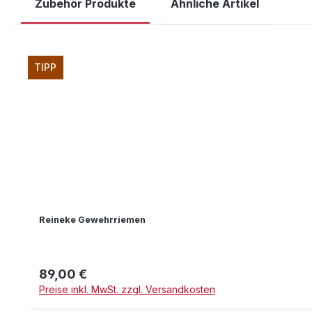
Zubehör Produkte
Ähnliche Artikel
Produktgalerie überspringen
TIPP
Reineke Gewehrriemen
89,00 €
Regulärer Preis:
Preise inkl. MwSt. zzgl. Versandkosten