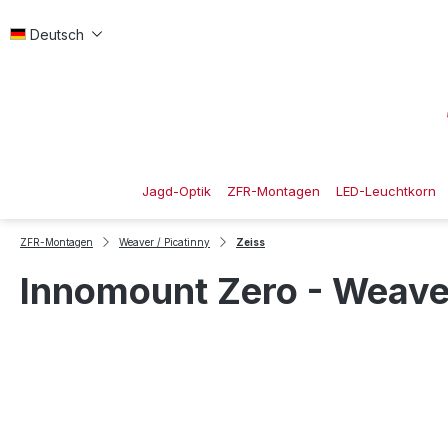
 Hauptinhalt springen
Zur Suche springen
Zur Hauptnavigation springen
Deutsch
Jagd-Optik
ZFR-Montagen
LED-Leuchtkorn
ZFR-Montagen
Weaver / Picatinny
Zeiss
Innomount Zero - Weaver