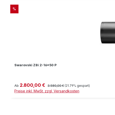
RABATT
%
Swarovski Z8i 2-16x50 P
2.800,00 €
Verkaufspreis:
Regulärer Preis:
Ab
3.580,00 €
(21.79% gespart)
Preise inkl. MwSt. zzgl. Versandkosten