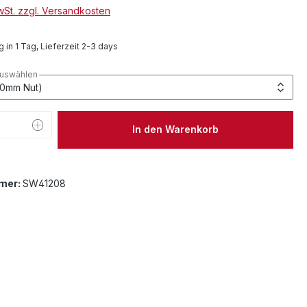
MwSt. zzgl. Versandkosten
 in 1 Tag, Lieferzeit 2-3 days
auswählen
 Anzahl: Gib den gewünschten Wert ein 
In den Warenkorb
mer:
SW41208