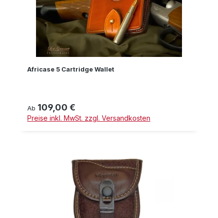
Africase 5 Cartridge Wallet
109,00 €
Regulärer Preis:
Ab
Preise inkl. MwSt. zzgl. Versandkosten