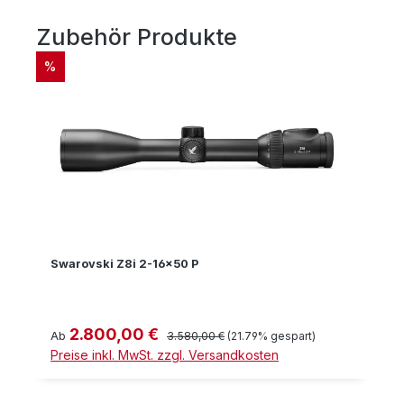
Zubehör Produkte
Produktgalerie überspringen
RABATT
%
Swarovski Z8i 2-16x50 P
2.800,00 €
Verkaufspreis:
Regulärer Preis:
Ab
3.580,00 €
(21.79% gespart)
Preise inkl. MwSt. zzgl. Versandkosten