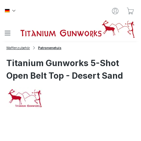
Zum Hauptinhalt springen
War
Waffenzubehör
Patronenetuis
Titanium Gunworks 5-Shot
Open Belt Top - Desert Sand